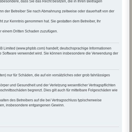
insbesondere, dass Sie das Recht besitzen, die in Ihren Beiträgen
nn der Betreiber Sie nach Abmahnung zeitweise oder dauerhaft von der
icht zur Kenntnis genommen hat. Sie gestatten dem Betreiber, Ihr
er einem Dritten Schaden zuzufügen.
pBB Limited (www.phpbb.com) handelt; deutschsprachige Informationen
die Software verwendet wird. Sie können insbesondere die Verwendung der
en) nur für Schäden, die auf ein vorsätzliches oder grob fahrlässiges
örper und Gesundheit und der Verletzung wesentlicher Vertragspflichten
schnittsschäden begrenzt. Dies gilt auch für mittelbare Folgeschäden wie
lten des Betreibers auf die bei Vertragsschluss typischerweise
häden, insbesondere entgangenen Gewinn.