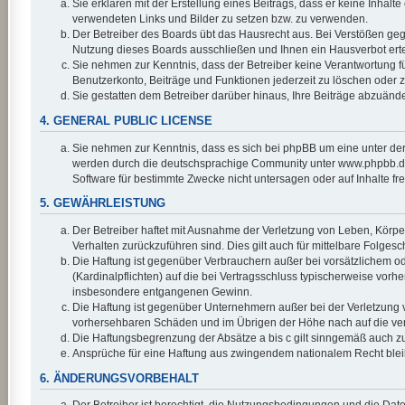
Sie erklären mit der Erstellung eines Beitrags, dass er keine Inhalt
verwendeten Links und Bilder zu setzen bzw. zu verwenden.
Der Betreiber des Boards übt das Hausrecht aus. Bei Verstößen ge
Nutzung dieses Boards ausschließen und Ihnen ein Hausverbot erte
Sie nehmen zur Kenntnis, dass der Betreiber keine Verantwortung für 
Benutzerkonto, Beiträge und Funktionen jederzeit zu löschen oder z
Sie gestatten dem Betreiber darüber hinaus, Ihre Beiträge abzuänd
4. GENERAL PUBLIC LICENSE
Sie nehmen zur Kenntnis, dass es sich bei phpBB um eine unter der
werden durch die deutschsprachige Community unter www.phpbb.de z
Software für bestimmte Zwecke nicht untersagen oder auf Inhalte f
5. GEWÄHRLEISTUNG
Der Betreiber haftet mit Ausnahme der Verletzung von Leben, Körper 
Verhalten zurückzuführen sind. Dies gilt auch für mittelbare Fol
Die Haftung ist gegenüber Verbrauchern außer bei vorsätzlichem od
(Kardinalpflichten) auf die bei Vertragsschluss typischerweise vor
insbesondere entgangenen Gewinn.
Die Haftung ist gegenüber Unternehmern außer bei der Verletzung v
vorhersehbaren Schäden und im Übrigen der Höhe nach auf die vert
Die Haftungsbegrenzung der Absätze a bis c gilt sinngemäß auch zug
Ansprüche für eine Haftung aus zwingendem nationalem Recht blei
6. ÄNDERUNGSVORBEHALT