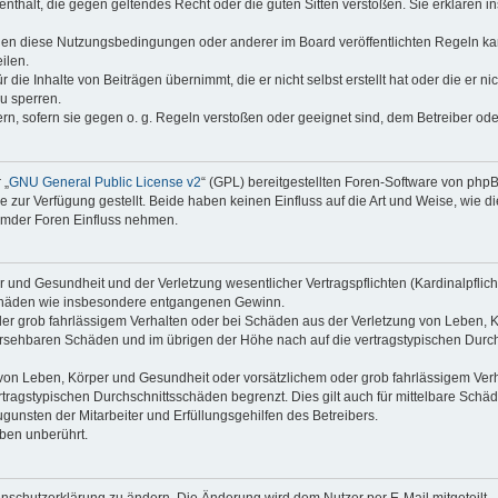
e enthält, die gegen geltendes Recht oder die guten Sitten verstoßen. Sie erklären 
gen diese Nutzungsbedingungen oder anderer im Board veröffentlichten Regeln ka
ilen.
die Inhalte von Beiträgen übernimmt, die er nicht selbst erstellt hat oder die er n
u sperren.
ern, sofern sie gegen o. g. Regeln verstoßen oder geeignet sind, dem Betreiber od
 „
GNU General Public License v2
“ (GPL) bereitgestellten Foren-Software von ph
ur Verfügung gestellt. Beide haben keinen Einfluss auf die Art und Weise, wie 
remder Foren Einfluss nehmen.
und Gesundheit und der Verletzung wesentlicher Vertragspflichten (Kardinalpflicht
geschäden wie insbesondere entgangenen Gewinn.
er grob fahrlässigem Verhalten oder bei Schäden aus der Verletzung von Leben, K
hersehbaren Schäden und im übrigen der Höhe nach auf die vertragstypischen Durch
on Leben, Körper und Gesundheit oder vorsätzlichem oder grob fahrlässigem Verha
ragstypischen Durchschnittsschäden begrenzt. Dies gilt auch für mittelbare Sc
unsten der Mitarbeiter und Erfüllungsgehilfen des Betreibers.
ben unberührt.