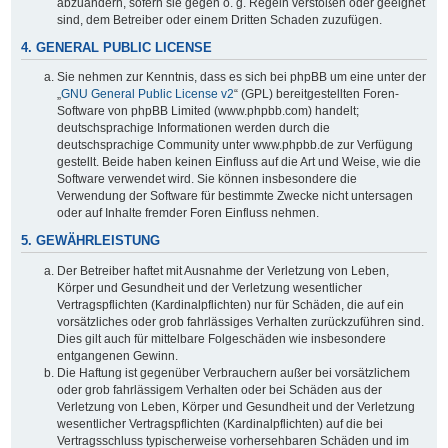
abzuändern, sofern sie gegen o. g. Regeln verstoßen oder geeignet
sind, dem Betreiber oder einem Dritten Schaden zuzufügen.
4. GENERAL PUBLIC LICENSE
Sie nehmen zur Kenntnis, dass es sich bei phpBB um eine unter der
„
GNU General Public License v2
“ (GPL) bereitgestellten Foren-
Software von phpBB Limited (www.phpbb.com) handelt;
deutschsprachige Informationen werden durch die
deutschsprachige Community unter www.phpbb.de zur Verfügung
gestellt. Beide haben keinen Einfluss auf die Art und Weise, wie die
Software verwendet wird. Sie können insbesondere die
Verwendung der Software für bestimmte Zwecke nicht untersagen
oder auf Inhalte fremder Foren Einfluss nehmen.
5. GEWÄHRLEISTUNG
Der Betreiber haftet mit Ausnahme der Verletzung von Leben,
Körper und Gesundheit und der Verletzung wesentlicher
Vertragspflichten (Kardinalpflichten) nur für Schäden, die auf ein
vorsätzliches oder grob fahrlässiges Verhalten zurückzuführen sind.
Dies gilt auch für mittelbare Folgeschäden wie insbesondere
entgangenen Gewinn.
Die Haftung ist gegenüber Verbrauchern außer bei vorsätzlichem
oder grob fahrlässigem Verhalten oder bei Schäden aus der
Verletzung von Leben, Körper und Gesundheit und der Verletzung
wesentlicher Vertragspflichten (Kardinalpflichten) auf die bei
Vertragsschluss typischerweise vorhersehbaren Schäden und im