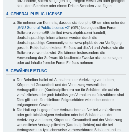
abzuändern, sofern sie gegen o. g. Regeln verstoßen oder geeignet
sind, dem Betreiber oder einem Dritten Schaden zuzufügen.
4. GENERAL PUBLIC LICENSE
Sie nehmen zur Kenntnis, dass es sich bei phpBB um eine unter der
„
GNU General Public License v2
“ (GPL) bereitgestellten Foren-
Software von phpBB Limited (www.phpbb.com) handelt;
deutschsprachige Informationen werden durch die
deutschsprachige Community unter www.phpbb.de zur Verfügung
gestellt. Beide haben keinen Einfluss auf die Art und Weise, wie die
Software verwendet wird. Sie können insbesondere die
Verwendung der Software für bestimmte Zwecke nicht untersagen
oder auf Inhalte fremder Foren Einfluss nehmen.
5. GEWÄHRLEISTUNG
Der Betreiber haftet mit Ausnahme der Verletzung von Leben,
Körper und Gesundheit und der Verletzung wesentlicher
Vertragspflichten (Kardinalpflichten) nur für Schäden, die auf ein
vorsätzliches oder grob fahrlässiges Verhalten zurückzuführen sind.
Dies gilt auch für mittelbare Folgeschäden wie insbesondere
entgangenen Gewinn.
Die Haftung ist gegenüber Verbrauchern außer bei vorsätzlichem
oder grob fahrlässigem Verhalten oder bei Schäden aus der
Verletzung von Leben, Körper und Gesundheit und der Verletzung
wesentlicher Vertragspflichten (Kardinalpflichten) auf die bei
Vertragsschluss typischerweise vorhersehbaren Schäden und im