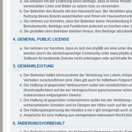
Sie erklären mit der Erstellung eines Beitrags, dass er keine Inhalt
verwendeten Links und Bilder zu setzen bzw. zu verwenden.
Der Betreiber des Boards übt das Hausrecht aus. Bei Verstößen ge
Nutzung dieses Boards ausschließen und Ihnen ein Hausverbot erte
Sie nehmen zur Kenntnis, dass der Betreiber keine Verantwortung für 
Benutzerkonto, Beiträge und Funktionen jederzeit zu löschen oder z
Sie gestatten dem Betreiber darüber hinaus, Ihre Beiträge abzuänd
4. GENERAL PUBLIC LICENSE
Sie nehmen zur Kenntnis, dass es sich bei phpBB um eine unter der
werden durch die deutschsprachige Community unter www.phpbb.de z
Software für bestimmte Zwecke nicht untersagen oder auf Inhalte f
5. GEWÄHRLEISTUNG
Der Betreiber haftet mit Ausnahme der Verletzung von Leben, Körper 
Verhalten zurückzuführen sind. Dies gilt auch für mittelbare Fol
Die Haftung ist gegenüber Verbrauchern außer bei vorsätzlichem od
(Kardinalpflichten) auf die bei Vertragsschluss typischerweise vor
insbesondere entgangenen Gewinn.
Die Haftung ist gegenüber Unternehmern außer bei der Verletzung v
vorhersehbaren Schäden und im Übrigen der Höhe nach auf die vert
Die Haftungsbegrenzung der Absätze a bis c gilt sinngemäß auch zug
Ansprüche für eine Haftung aus zwingendem nationalem Recht blei
6. ÄNDERUNGSVORBEHALT