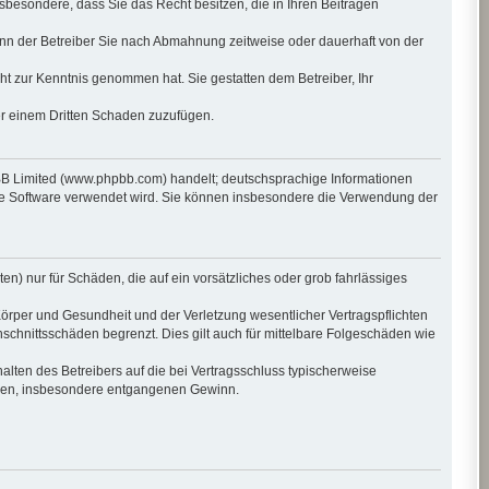
insbesondere, dass Sie das Recht besitzen, die in Ihren Beiträgen
nn der Betreiber Sie nach Abmahnung zeitweise oder dauerhaft von der
icht zur Kenntnis genommen hat. Sie gestatten dem Betreiber, Ihr
er einem Dritten Schaden zuzufügen.
pBB Limited (www.phpbb.com) handelt; deutschsprachige Informationen
die Software verwendet wird. Sie können insbesondere die Verwendung der
en) nur für Schäden, die auf ein vorsätzliches oder grob fahrlässiges
örper und Gesundheit und der Verletzung wesentlicher Vertragspflichten
schnittsschäden begrenzt. Dies gilt auch für mittelbare Folgeschäden wie
lten des Betreibers auf die bei Vertragsschluss typischerweise
häden, insbesondere entgangenen Gewinn.