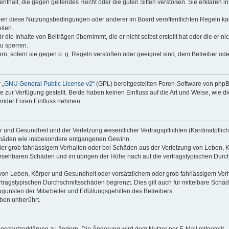
e enthält, die gegen geltendes Recht oder die guten Sitten verstoßen. Sie erklären 
gen diese Nutzungsbedingungen oder anderer im Board veröffentlichten Regeln ka
ilen.
die Inhalte von Beiträgen übernimmt, die er nicht selbst erstellt hat oder die er n
u sperren.
ern, sofern sie gegen o. g. Regeln verstoßen oder geeignet sind, dem Betreiber od
 „
GNU General Public License v2
“ (GPL) bereitgestellten Foren-Software von ph
ur Verfügung gestellt. Beide haben keinen Einfluss auf die Art und Weise, wie 
remder Foren Einfluss nehmen.
und Gesundheit und der Verletzung wesentlicher Vertragspflichten (Kardinalpflicht
geschäden wie insbesondere entgangenen Gewinn.
er grob fahrlässigem Verhalten oder bei Schäden aus der Verletzung von Leben, K
hersehbaren Schäden und im übrigen der Höhe nach auf die vertragstypischen Durch
on Leben, Körper und Gesundheit oder vorsätzlichem oder grob fahrlässigem Verha
ragstypischen Durchschnittsschäden begrenzt. Dies gilt auch für mittelbare Sc
unsten der Mitarbeiter und Erfüllungsgehilfen des Betreibers.
ben unberührt.