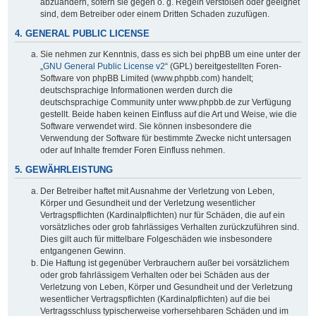
abzuändern, sofern sie gegen o. g. Regeln verstoßen oder geeignet
sind, dem Betreiber oder einem Dritten Schaden zuzufügen.
4. GENERAL PUBLIC LICENSE
Sie nehmen zur Kenntnis, dass es sich bei phpBB um eine unter der
„
GNU General Public License v2
“ (GPL) bereitgestellten Foren-
Software von phpBB Limited (www.phpbb.com) handelt;
deutschsprachige Informationen werden durch die
deutschsprachige Community unter www.phpbb.de zur Verfügung
gestellt. Beide haben keinen Einfluss auf die Art und Weise, wie die
Software verwendet wird. Sie können insbesondere die
Verwendung der Software für bestimmte Zwecke nicht untersagen
oder auf Inhalte fremder Foren Einfluss nehmen.
5. GEWÄHRLEISTUNG
Der Betreiber haftet mit Ausnahme der Verletzung von Leben,
Körper und Gesundheit und der Verletzung wesentlicher
Vertragspflichten (Kardinalpflichten) nur für Schäden, die auf ein
vorsätzliches oder grob fahrlässiges Verhalten zurückzuführen sind.
Dies gilt auch für mittelbare Folgeschäden wie insbesondere
entgangenen Gewinn.
Die Haftung ist gegenüber Verbrauchern außer bei vorsätzlichem
oder grob fahrlässigem Verhalten oder bei Schäden aus der
Verletzung von Leben, Körper und Gesundheit und der Verletzung
wesentlicher Vertragspflichten (Kardinalpflichten) auf die bei
Vertragsschluss typischerweise vorhersehbaren Schäden und im