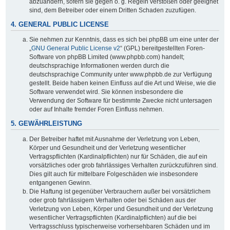
abzuändern, sofern sie gegen o. g. Regeln verstoßen oder geeignet
sind, dem Betreiber oder einem Dritten Schaden zuzufügen.
4. GENERAL PUBLIC LICENSE
Sie nehmen zur Kenntnis, dass es sich bei phpBB um eine unter der
„
GNU General Public License v2
“ (GPL) bereitgestellten Foren-
Software von phpBB Limited (www.phpbb.com) handelt;
deutschsprachige Informationen werden durch die
deutschsprachige Community unter www.phpbb.de zur Verfügung
gestellt. Beide haben keinen Einfluss auf die Art und Weise, wie die
Software verwendet wird. Sie können insbesondere die
Verwendung der Software für bestimmte Zwecke nicht untersagen
oder auf Inhalte fremder Foren Einfluss nehmen.
5. GEWÄHRLEISTUNG
Der Betreiber haftet mit Ausnahme der Verletzung von Leben,
Körper und Gesundheit und der Verletzung wesentlicher
Vertragspflichten (Kardinalpflichten) nur für Schäden, die auf ein
vorsätzliches oder grob fahrlässiges Verhalten zurückzuführen sind.
Dies gilt auch für mittelbare Folgeschäden wie insbesondere
entgangenen Gewinn.
Die Haftung ist gegenüber Verbrauchern außer bei vorsätzlichem
oder grob fahrlässigem Verhalten oder bei Schäden aus der
Verletzung von Leben, Körper und Gesundheit und der Verletzung
wesentlicher Vertragspflichten (Kardinalpflichten) auf die bei
Vertragsschluss typischerweise vorhersehbaren Schäden und im