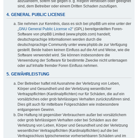
abzuändern, sofern sie gegen o. g. Regeln verstoßen oder geeignet
sind, dem Betreiber oder einem Dritten Schaden zuzufügen.
4. GENERAL PUBLIC LICENSE
Sie nehmen zur Kenntnis, dass es sich bei phpBB um eine unter der
„
GNU General Public License v2
“ (GPL) bereitgestellten Foren-
Software von phpBB Limited (www.phpbb.com) handelt;
deutschsprachige Informationen werden durch die
deutschsprachige Community unter www.phpbb.de zur Verfügung
gestellt. Beide haben keinen Einfluss auf die Art und Weise, wie die
Software verwendet wird. Sie können insbesondere die
Verwendung der Software für bestimmte Zwecke nicht untersagen
oder auf Inhalte fremder Foren Einfluss nehmen.
5. GEWÄHRLEISTUNG
Der Betreiber haftet mit Ausnahme der Verletzung von Leben,
Körper und Gesundheit und der Verletzung wesentlicher
Vertragspflichten (Kardinalpflichten) nur für Schäden, die auf ein
vorsätzliches oder grob fahrlässiges Verhalten zurückzuführen sind.
Dies gilt auch für mittelbare Folgeschäden wie insbesondere
entgangenen Gewinn.
Die Haftung ist gegenüber Verbrauchern außer bei vorsätzlichem
oder grob fahrlässigem Verhalten oder bei Schäden aus der
Verletzung von Leben, Körper und Gesundheit und der Verletzung
wesentlicher Vertragspflichten (Kardinalpflichten) auf die bei
Vertragsschluss typischerweise vorhersehbaren Schäden und im