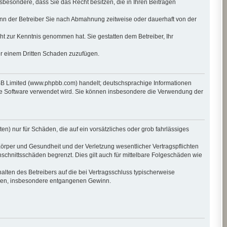
insbesondere, dass Sie das Recht besitzen, die in Ihren Beiträgen
nn der Betreiber Sie nach Abmahnung zeitweise oder dauerhaft von der
icht zur Kenntnis genommen hat. Sie gestatten dem Betreiber, Ihr
er einem Dritten Schaden zuzufügen.
pBB Limited (www.phpbb.com) handelt; deutschsprachige Informationen
die Software verwendet wird. Sie können insbesondere die Verwendung der
en) nur für Schäden, die auf ein vorsätzliches oder grob fahrlässiges
örper und Gesundheit und der Verletzung wesentlicher Vertragspflichten
schnittsschäden begrenzt. Dies gilt auch für mittelbare Folgeschäden wie
lten des Betreibers auf die bei Vertragsschluss typischerweise
häden, insbesondere entgangenen Gewinn.