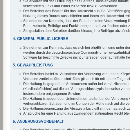
Sie erklären mit der Erstellung eines Beitrags, dass er keine Inhalt
verwendeten Links und Bilder zu setzen bzw. zu verwenden.
Der Betreiber des Boards übt das Hausrecht aus. Bei Verstößen ge
Nutzung dieses Boards ausschließen und Ihnen ein Hausverbot erte
Sie nehmen zur Kenntnis, dass der Betreiber keine Verantwortung für 
Benutzerkonto, Beiträge und Funktionen jederzeit zu löschen oder z
Sie gestatten dem Betreiber darüber hinaus, Ihre Beiträge abzuänd
4. GENERAL PUBLIC LICENSE
Sie nehmen zur Kenntnis, dass es sich bei phpBB um eine unter der
werden durch die deutschsprachige Community unter www.phpbb.de z
Software für bestimmte Zwecke nicht untersagen oder auf Inhalte f
5. GEWÄHRLEISTUNG
Der Betreiber haftet mit Ausnahme der Verletzung von Leben, Körper 
Verhalten zurückzuführen sind. Dies gilt auch für mittelbare Fol
Die Haftung ist gegenüber Verbrauchern außer bei vorsätzlichem od
(Kardinalpflichten) auf die bei Vertragsschluss typischerweise vor
insbesondere entgangenen Gewinn.
Die Haftung ist gegenüber Unternehmern außer bei der Verletzung v
vorhersehbaren Schäden und im Übrigen der Höhe nach auf die vert
Die Haftungsbegrenzung der Absätze a bis c gilt sinngemäß auch zug
Ansprüche für eine Haftung aus zwingendem nationalem Recht blei
6. ÄNDERUNGSVORBEHALT