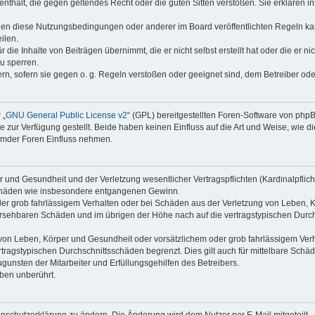
e enthält, die gegen geltendes Recht oder die guten Sitten verstoßen. Sie erklären 
gen diese Nutzungsbedingungen oder anderer im Board veröffentlichten Regeln ka
ilen.
die Inhalte von Beiträgen übernimmt, die er nicht selbst erstellt hat oder die er n
u sperren.
ern, sofern sie gegen o. g. Regeln verstoßen oder geeignet sind, dem Betreiber od
 „
GNU General Public License v2
“ (GPL) bereitgestellten Foren-Software von ph
ur Verfügung gestellt. Beide haben keinen Einfluss auf die Art und Weise, wie 
remder Foren Einfluss nehmen.
und Gesundheit und der Verletzung wesentlicher Vertragspflichten (Kardinalpflicht
geschäden wie insbesondere entgangenen Gewinn.
er grob fahrlässigem Verhalten oder bei Schäden aus der Verletzung von Leben, K
hersehbaren Schäden und im übrigen der Höhe nach auf die vertragstypischen Durch
on Leben, Körper und Gesundheit oder vorsätzlichem oder grob fahrlässigem Verha
ragstypischen Durchschnittsschäden begrenzt. Dies gilt auch für mittelbare Sc
unsten der Mitarbeiter und Erfüllungsgehilfen des Betreibers.
ben unberührt.