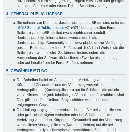
abzuändern, sofern sie gegen o. g. Regeln verstoßen oder geeignet
sind, dem Betreiber oder einem Dritten Schaden zuzufügen.
4. GENERAL PUBLIC LICENSE
Sie nehmen zur Kenntnis, dass es sich bei phpBB um eine unter der
„
GNU General Public License v2
“ (GPL) bereitgestellten Foren-
Software von phpBB Limited (www.phpbb.com) handelt;
deutschsprachige Informationen werden durch die
deutschsprachige Community unter www.phpbb.de zur Verfügung
gestellt. Beide haben keinen Einfluss auf die Art und Weise, wie die
Software verwendet wird. Sie können insbesondere die
Verwendung der Software für bestimmte Zwecke nicht untersagen
oder auf Inhalte fremder Foren Einfluss nehmen.
5. GEWÄHRLEISTUNG
Der Betreiber haftet mit Ausnahme der Verletzung von Leben,
Körper und Gesundheit und der Verletzung wesentlicher
Vertragspflichten (Kardinalpflichten) nur für Schäden, die auf ein
vorsätzliches oder grob fahrlässiges Verhalten zurückzuführen sind.
Dies gilt auch für mittelbare Folgeschäden wie insbesondere
entgangenen Gewinn.
Die Haftung ist gegenüber Verbrauchern außer bei vorsätzlichem
oder grob fahrlässigem Verhalten oder bei Schäden aus der
Verletzung von Leben, Körper und Gesundheit und der Verletzung
wesentlicher Vertragspflichten (Kardinalpflichten) auf die bei
Vertragsschluss typischerweise vorhersehbaren Schäden und im