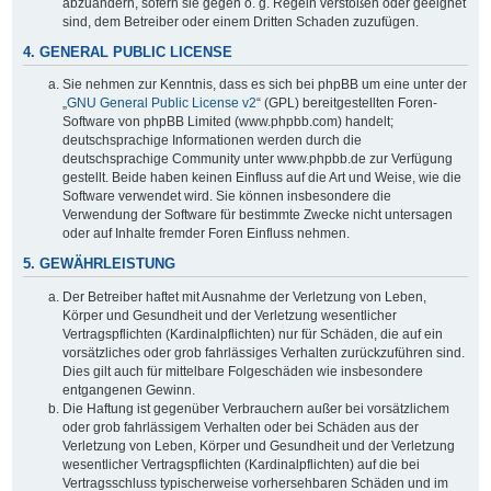
abzuändern, sofern sie gegen o. g. Regeln verstoßen oder geeignet
sind, dem Betreiber oder einem Dritten Schaden zuzufügen.
4. GENERAL PUBLIC LICENSE
Sie nehmen zur Kenntnis, dass es sich bei phpBB um eine unter der
„
GNU General Public License v2
“ (GPL) bereitgestellten Foren-
Software von phpBB Limited (www.phpbb.com) handelt;
deutschsprachige Informationen werden durch die
deutschsprachige Community unter www.phpbb.de zur Verfügung
gestellt. Beide haben keinen Einfluss auf die Art und Weise, wie die
Software verwendet wird. Sie können insbesondere die
Verwendung der Software für bestimmte Zwecke nicht untersagen
oder auf Inhalte fremder Foren Einfluss nehmen.
5. GEWÄHRLEISTUNG
Der Betreiber haftet mit Ausnahme der Verletzung von Leben,
Körper und Gesundheit und der Verletzung wesentlicher
Vertragspflichten (Kardinalpflichten) nur für Schäden, die auf ein
vorsätzliches oder grob fahrlässiges Verhalten zurückzuführen sind.
Dies gilt auch für mittelbare Folgeschäden wie insbesondere
entgangenen Gewinn.
Die Haftung ist gegenüber Verbrauchern außer bei vorsätzlichem
oder grob fahrlässigem Verhalten oder bei Schäden aus der
Verletzung von Leben, Körper und Gesundheit und der Verletzung
wesentlicher Vertragspflichten (Kardinalpflichten) auf die bei
Vertragsschluss typischerweise vorhersehbaren Schäden und im