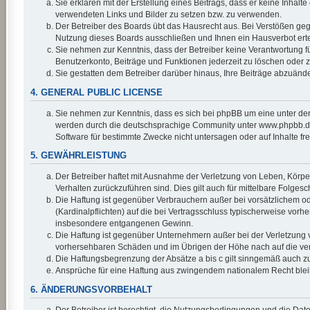
Sie erklären mit der Erstellung eines Beitrags, dass er keine Inhalt
verwendeten Links und Bilder zu setzen bzw. zu verwenden.
Der Betreiber des Boards übt das Hausrecht aus. Bei Verstößen ge
Nutzung dieses Boards ausschließen und Ihnen ein Hausverbot erte
Sie nehmen zur Kenntnis, dass der Betreiber keine Verantwortung für 
Benutzerkonto, Beiträge und Funktionen jederzeit zu löschen oder z
Sie gestatten dem Betreiber darüber hinaus, Ihre Beiträge abzuänd
4. GENERAL PUBLIC LICENSE
Sie nehmen zur Kenntnis, dass es sich bei phpBB um eine unter der
werden durch die deutschsprachige Community unter www.phpbb.de z
Software für bestimmte Zwecke nicht untersagen oder auf Inhalte f
5. GEWÄHRLEISTUNG
Der Betreiber haftet mit Ausnahme der Verletzung von Leben, Körper 
Verhalten zurückzuführen sind. Dies gilt auch für mittelbare Fol
Die Haftung ist gegenüber Verbrauchern außer bei vorsätzlichem od
(Kardinalpflichten) auf die bei Vertragsschluss typischerweise vor
insbesondere entgangenen Gewinn.
Die Haftung ist gegenüber Unternehmern außer bei der Verletzung v
vorhersehbaren Schäden und im Übrigen der Höhe nach auf die vert
Die Haftungsbegrenzung der Absätze a bis c gilt sinngemäß auch zug
Ansprüche für eine Haftung aus zwingendem nationalem Recht blei
6. ÄNDERUNGSVORBEHALT