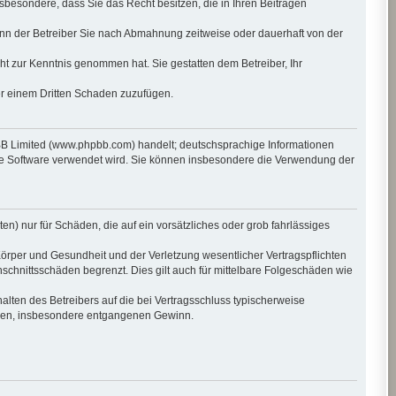
insbesondere, dass Sie das Recht besitzen, die in Ihren Beiträgen
nn der Betreiber Sie nach Abmahnung zeitweise oder dauerhaft von der
icht zur Kenntnis genommen hat. Sie gestatten dem Betreiber, Ihr
er einem Dritten Schaden zuzufügen.
pBB Limited (www.phpbb.com) handelt; deutschsprachige Informationen
die Software verwendet wird. Sie können insbesondere die Verwendung der
en) nur für Schäden, die auf ein vorsätzliches oder grob fahrlässiges
örper und Gesundheit und der Verletzung wesentlicher Vertragspflichten
schnittsschäden begrenzt. Dies gilt auch für mittelbare Folgeschäden wie
lten des Betreibers auf die bei Vertragsschluss typischerweise
häden, insbesondere entgangenen Gewinn.