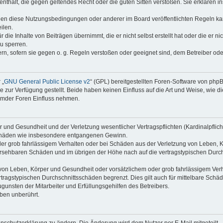
e enthält, die gegen geltendes Recht oder die guten Sitten verstoßen. Sie erklären 
gen diese Nutzungsbedingungen oder anderer im Board veröffentlichten Regeln ka
ilen.
die Inhalte von Beiträgen übernimmt, die er nicht selbst erstellt hat oder die er n
u sperren.
ern, sofern sie gegen o. g. Regeln verstoßen oder geeignet sind, dem Betreiber od
 „
GNU General Public License v2
“ (GPL) bereitgestellten Foren-Software von ph
ur Verfügung gestellt. Beide haben keinen Einfluss auf die Art und Weise, wie 
remder Foren Einfluss nehmen.
und Gesundheit und der Verletzung wesentlicher Vertragspflichten (Kardinalpflicht
geschäden wie insbesondere entgangenen Gewinn.
er grob fahrlässigem Verhalten oder bei Schäden aus der Verletzung von Leben, K
hersehbaren Schäden und im übrigen der Höhe nach auf die vertragstypischen Durch
on Leben, Körper und Gesundheit oder vorsätzlichem oder grob fahrlässigem Verha
ragstypischen Durchschnittsschäden begrenzt. Dies gilt auch für mittelbare Sc
unsten der Mitarbeiter und Erfüllungsgehilfen des Betreibers.
ben unberührt.