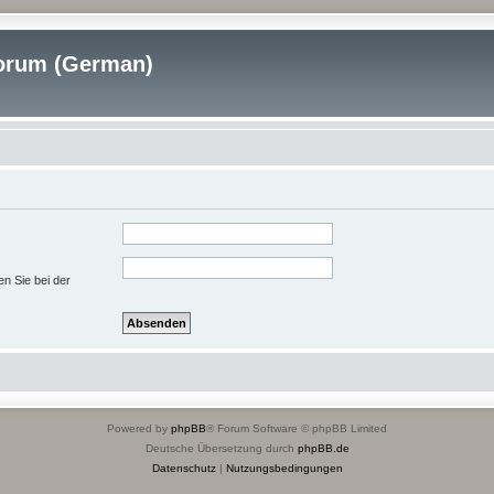
rum (German)
en Sie bei der
.
Powered by
phpBB
® Forum Software © phpBB Limited
Deutsche Übersetzung durch
phpBB.de
Datenschutz
|
Nutzungsbedingungen