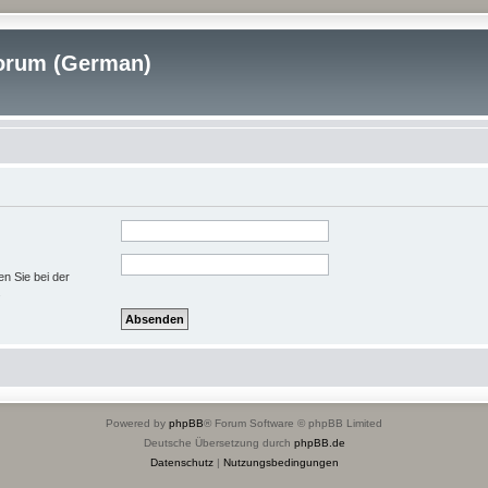
rum (German)
en Sie bei der
.
Powered by
phpBB
® Forum Software © phpBB Limited
Deutsche Übersetzung durch
phpBB.de
Datenschutz
|
Nutzungsbedingungen