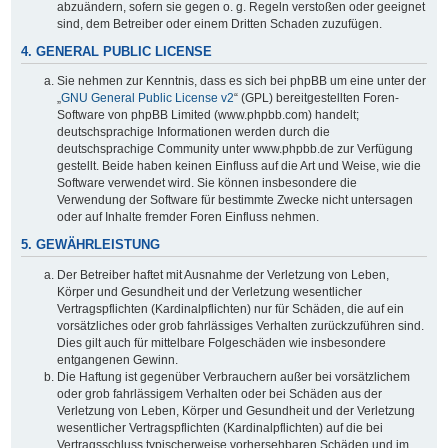
abzuändern, sofern sie gegen o. g. Regeln verstoßen oder geeignet
sind, dem Betreiber oder einem Dritten Schaden zuzufügen.
4. GENERAL PUBLIC LICENSE
Sie nehmen zur Kenntnis, dass es sich bei phpBB um eine unter der
„
GNU General Public License v2
“ (GPL) bereitgestellten Foren-
Software von phpBB Limited (www.phpbb.com) handelt;
deutschsprachige Informationen werden durch die
deutschsprachige Community unter www.phpbb.de zur Verfügung
gestellt. Beide haben keinen Einfluss auf die Art und Weise, wie die
Software verwendet wird. Sie können insbesondere die
Verwendung der Software für bestimmte Zwecke nicht untersagen
oder auf Inhalte fremder Foren Einfluss nehmen.
5. GEWÄHRLEISTUNG
Der Betreiber haftet mit Ausnahme der Verletzung von Leben,
Körper und Gesundheit und der Verletzung wesentlicher
Vertragspflichten (Kardinalpflichten) nur für Schäden, die auf ein
vorsätzliches oder grob fahrlässiges Verhalten zurückzuführen sind.
Dies gilt auch für mittelbare Folgeschäden wie insbesondere
entgangenen Gewinn.
Die Haftung ist gegenüber Verbrauchern außer bei vorsätzlichem
oder grob fahrlässigem Verhalten oder bei Schäden aus der
Verletzung von Leben, Körper und Gesundheit und der Verletzung
wesentlicher Vertragspflichten (Kardinalpflichten) auf die bei
Vertragsschluss typischerweise vorhersehbaren Schäden und im