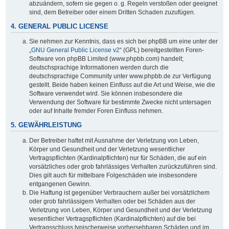
abzuändern, sofern sie gegen o. g. Regeln verstoßen oder geeignet
sind, dem Betreiber oder einem Dritten Schaden zuzufügen.
4. GENERAL PUBLIC LICENSE
Sie nehmen zur Kenntnis, dass es sich bei phpBB um eine unter der
„
GNU General Public License v2
“ (GPL) bereitgestellten Foren-
Software von phpBB Limited (www.phpbb.com) handelt;
deutschsprachige Informationen werden durch die
deutschsprachige Community unter www.phpbb.de zur Verfügung
gestellt. Beide haben keinen Einfluss auf die Art und Weise, wie die
Software verwendet wird. Sie können insbesondere die
Verwendung der Software für bestimmte Zwecke nicht untersagen
oder auf Inhalte fremder Foren Einfluss nehmen.
5. GEWÄHRLEISTUNG
Der Betreiber haftet mit Ausnahme der Verletzung von Leben,
Körper und Gesundheit und der Verletzung wesentlicher
Vertragspflichten (Kardinalpflichten) nur für Schäden, die auf ein
vorsätzliches oder grob fahrlässiges Verhalten zurückzuführen sind.
Dies gilt auch für mittelbare Folgeschäden wie insbesondere
entgangenen Gewinn.
Die Haftung ist gegenüber Verbrauchern außer bei vorsätzlichem
oder grob fahrlässigem Verhalten oder bei Schäden aus der
Verletzung von Leben, Körper und Gesundheit und der Verletzung
wesentlicher Vertragspflichten (Kardinalpflichten) auf die bei
Vertragsschluss typischerweise vorhersehbaren Schäden und im