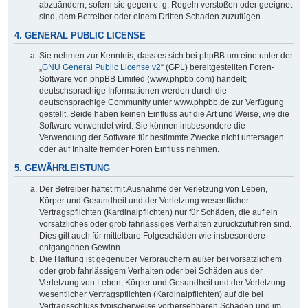
abzuändern, sofern sie gegen o. g. Regeln verstoßen oder geeignet
sind, dem Betreiber oder einem Dritten Schaden zuzufügen.
4. GENERAL PUBLIC LICENSE
Sie nehmen zur Kenntnis, dass es sich bei phpBB um eine unter der
„
GNU General Public License v2
“ (GPL) bereitgestellten Foren-
Software von phpBB Limited (www.phpbb.com) handelt;
deutschsprachige Informationen werden durch die
deutschsprachige Community unter www.phpbb.de zur Verfügung
gestellt. Beide haben keinen Einfluss auf die Art und Weise, wie die
Software verwendet wird. Sie können insbesondere die
Verwendung der Software für bestimmte Zwecke nicht untersagen
oder auf Inhalte fremder Foren Einfluss nehmen.
5. GEWÄHRLEISTUNG
Der Betreiber haftet mit Ausnahme der Verletzung von Leben,
Körper und Gesundheit und der Verletzung wesentlicher
Vertragspflichten (Kardinalpflichten) nur für Schäden, die auf ein
vorsätzliches oder grob fahrlässiges Verhalten zurückzuführen sind.
Dies gilt auch für mittelbare Folgeschäden wie insbesondere
entgangenen Gewinn.
Die Haftung ist gegenüber Verbrauchern außer bei vorsätzlichem
oder grob fahrlässigem Verhalten oder bei Schäden aus der
Verletzung von Leben, Körper und Gesundheit und der Verletzung
wesentlicher Vertragspflichten (Kardinalpflichten) auf die bei
Vertragsschluss typischerweise vorhersehbaren Schäden und im