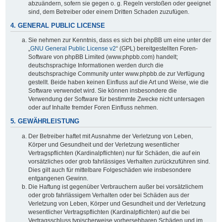
abzuändern, sofern sie gegen o. g. Regeln verstoßen oder geeignet
sind, dem Betreiber oder einem Dritten Schaden zuzufügen.
4. GENERAL PUBLIC LICENSE
Sie nehmen zur Kenntnis, dass es sich bei phpBB um eine unter der
„
GNU General Public License v2
“ (GPL) bereitgestellten Foren-
Software von phpBB Limited (www.phpbb.com) handelt;
deutschsprachige Informationen werden durch die
deutschsprachige Community unter www.phpbb.de zur Verfügung
gestellt. Beide haben keinen Einfluss auf die Art und Weise, wie die
Software verwendet wird. Sie können insbesondere die
Verwendung der Software für bestimmte Zwecke nicht untersagen
oder auf Inhalte fremder Foren Einfluss nehmen.
5. GEWÄHRLEISTUNG
Der Betreiber haftet mit Ausnahme der Verletzung von Leben,
Körper und Gesundheit und der Verletzung wesentlicher
Vertragspflichten (Kardinalpflichten) nur für Schäden, die auf ein
vorsätzliches oder grob fahrlässiges Verhalten zurückzuführen sind.
Dies gilt auch für mittelbare Folgeschäden wie insbesondere
entgangenen Gewinn.
Die Haftung ist gegenüber Verbrauchern außer bei vorsätzlichem
oder grob fahrlässigem Verhalten oder bei Schäden aus der
Verletzung von Leben, Körper und Gesundheit und der Verletzung
wesentlicher Vertragspflichten (Kardinalpflichten) auf die bei
Vertragsschluss typischerweise vorhersehbaren Schäden und im