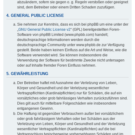
abzuändern, sofern sie gegen o. g. Regeln verstoßen oder geeignet
sind, dem Betreiber oder einem Dritten Schaden zuzufügen.
4. GENERAL PUBLIC LICENSE
Sie nehmen zur Kenntnis, dass es sich bei phpBB um eine unter der
„
GNU General Public License v2
“ (GPL) bereitgestellten Foren-
Software von phpBB Limited (www.phpbb.com) handelt;
deutschsprachige Informationen werden durch die
deutschsprachige Community unter www.phpbb.de zur Verfügung
gestellt. Beide haben keinen Einfluss auf die Art und Weise, wie die
Software verwendet wird. Sie können insbesondere die
Verwendung der Software für bestimmte Zwecke nicht untersagen
oder auf Inhalte fremder Foren Einfluss nehmen.
5. GEWÄHRLEISTUNG
Der Betreiber haftet mit Ausnahme der Verletzung von Leben,
Körper und Gesundheit und der Verletzung wesentlicher
Vertragspflichten (Kardinalpflichten) nur für Schäden, die auf ein
vorsätzliches oder grob fahrlässiges Verhalten zurückzuführen sind.
Dies gilt auch für mittelbare Folgeschäden wie insbesondere
entgangenen Gewinn.
Die Haftung ist gegenüber Verbrauchern außer bei vorsätzlichem
oder grob fahrlässigem Verhalten oder bei Schäden aus der
Verletzung von Leben, Körper und Gesundheit und der Verletzung
wesentlicher Vertragspflichten (Kardinalpflichten) auf die bei
Vertragsschluss typischerweise vorhersehbaren Schäden und im