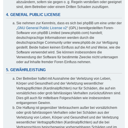
abzuändern, sofern sie gegen o. g. Regeln verstoßen oder geeignet
sind, dem Betreiber oder einem Dritten Schaden zuzufügen.
4. GENERAL PUBLIC LICENSE
Sie nehmen zur Kenntnis, dass es sich bei phpBB um eine unter der
„
GNU General Public License v2
“ (GPL) bereitgestellten Foren-
Software von phpBB Limited (www.phpbb.com) handelt;
deutschsprachige Informationen werden durch die
deutschsprachige Community unter www.phpbb.de zur Verfügung
gestellt. Beide haben keinen Einfluss auf die Art und Weise, wie die
Software verwendet wird. Sie können insbesondere die
Verwendung der Software für bestimmte Zwecke nicht untersagen
oder auf Inhalte fremder Foren Einfluss nehmen.
5. GEWÄHRLEISTUNG
Der Betreiber haftet mit Ausnahme der Verletzung von Leben,
Körper und Gesundheit und der Verletzung wesentlicher
Vertragspflichten (Kardinalpflichten) nur für Schäden, die auf ein
vorsätzliches oder grob fahrlässiges Verhalten zurückzuführen sind.
Dies gilt auch für mittelbare Folgeschäden wie insbesondere
entgangenen Gewinn.
Die Haftung ist gegenüber Verbrauchern außer bei vorsätzlichem
oder grob fahrlässigem Verhalten oder bei Schäden aus der
Verletzung von Leben, Körper und Gesundheit und der Verletzung
wesentlicher Vertragspflichten (Kardinalpflichten) auf die bei
Vertragsschluss typischerweise vorhersehbaren Schäden und im