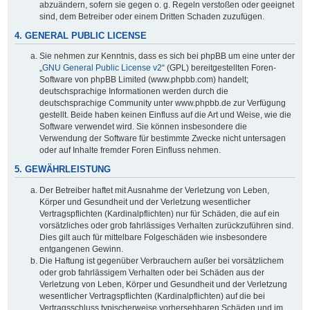
abzuändern, sofern sie gegen o. g. Regeln verstoßen oder geeignet
sind, dem Betreiber oder einem Dritten Schaden zuzufügen.
4. GENERAL PUBLIC LICENSE
Sie nehmen zur Kenntnis, dass es sich bei phpBB um eine unter der
„
GNU General Public License v2
“ (GPL) bereitgestellten Foren-
Software von phpBB Limited (www.phpbb.com) handelt;
deutschsprachige Informationen werden durch die
deutschsprachige Community unter www.phpbb.de zur Verfügung
gestellt. Beide haben keinen Einfluss auf die Art und Weise, wie die
Software verwendet wird. Sie können insbesondere die
Verwendung der Software für bestimmte Zwecke nicht untersagen
oder auf Inhalte fremder Foren Einfluss nehmen.
5. GEWÄHRLEISTUNG
Der Betreiber haftet mit Ausnahme der Verletzung von Leben,
Körper und Gesundheit und der Verletzung wesentlicher
Vertragspflichten (Kardinalpflichten) nur für Schäden, die auf ein
vorsätzliches oder grob fahrlässiges Verhalten zurückzuführen sind.
Dies gilt auch für mittelbare Folgeschäden wie insbesondere
entgangenen Gewinn.
Die Haftung ist gegenüber Verbrauchern außer bei vorsätzlichem
oder grob fahrlässigem Verhalten oder bei Schäden aus der
Verletzung von Leben, Körper und Gesundheit und der Verletzung
wesentlicher Vertragspflichten (Kardinalpflichten) auf die bei
Vertragsschluss typischerweise vorhersehbaren Schäden und im