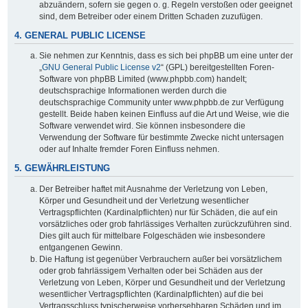
abzuändern, sofern sie gegen o. g. Regeln verstoßen oder geeignet
sind, dem Betreiber oder einem Dritten Schaden zuzufügen.
4. GENERAL PUBLIC LICENSE
Sie nehmen zur Kenntnis, dass es sich bei phpBB um eine unter der
„
GNU General Public License v2
“ (GPL) bereitgestellten Foren-
Software von phpBB Limited (www.phpbb.com) handelt;
deutschsprachige Informationen werden durch die
deutschsprachige Community unter www.phpbb.de zur Verfügung
gestellt. Beide haben keinen Einfluss auf die Art und Weise, wie die
Software verwendet wird. Sie können insbesondere die
Verwendung der Software für bestimmte Zwecke nicht untersagen
oder auf Inhalte fremder Foren Einfluss nehmen.
5. GEWÄHRLEISTUNG
Der Betreiber haftet mit Ausnahme der Verletzung von Leben,
Körper und Gesundheit und der Verletzung wesentlicher
Vertragspflichten (Kardinalpflichten) nur für Schäden, die auf ein
vorsätzliches oder grob fahrlässiges Verhalten zurückzuführen sind.
Dies gilt auch für mittelbare Folgeschäden wie insbesondere
entgangenen Gewinn.
Die Haftung ist gegenüber Verbrauchern außer bei vorsätzlichem
oder grob fahrlässigem Verhalten oder bei Schäden aus der
Verletzung von Leben, Körper und Gesundheit und der Verletzung
wesentlicher Vertragspflichten (Kardinalpflichten) auf die bei
Vertragsschluss typischerweise vorhersehbaren Schäden und im