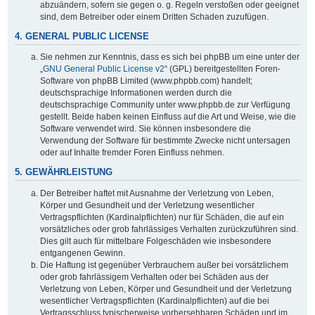
abzuändern, sofern sie gegen o. g. Regeln verstoßen oder geeignet
sind, dem Betreiber oder einem Dritten Schaden zuzufügen.
4. GENERAL PUBLIC LICENSE
Sie nehmen zur Kenntnis, dass es sich bei phpBB um eine unter der
„
GNU General Public License v2
“ (GPL) bereitgestellten Foren-
Software von phpBB Limited (www.phpbb.com) handelt;
deutschsprachige Informationen werden durch die
deutschsprachige Community unter www.phpbb.de zur Verfügung
gestellt. Beide haben keinen Einfluss auf die Art und Weise, wie die
Software verwendet wird. Sie können insbesondere die
Verwendung der Software für bestimmte Zwecke nicht untersagen
oder auf Inhalte fremder Foren Einfluss nehmen.
5. GEWÄHRLEISTUNG
Der Betreiber haftet mit Ausnahme der Verletzung von Leben,
Körper und Gesundheit und der Verletzung wesentlicher
Vertragspflichten (Kardinalpflichten) nur für Schäden, die auf ein
vorsätzliches oder grob fahrlässiges Verhalten zurückzuführen sind.
Dies gilt auch für mittelbare Folgeschäden wie insbesondere
entgangenen Gewinn.
Die Haftung ist gegenüber Verbrauchern außer bei vorsätzlichem
oder grob fahrlässigem Verhalten oder bei Schäden aus der
Verletzung von Leben, Körper und Gesundheit und der Verletzung
wesentlicher Vertragspflichten (Kardinalpflichten) auf die bei
Vertragsschluss typischerweise vorhersehbaren Schäden und im