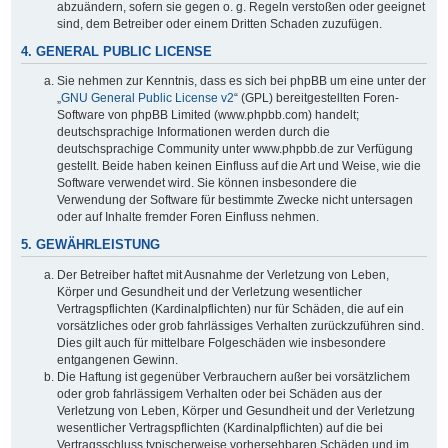
abzuändern, sofern sie gegen o. g. Regeln verstoßen oder geeignet
sind, dem Betreiber oder einem Dritten Schaden zuzufügen.
4. GENERAL PUBLIC LICENSE
Sie nehmen zur Kenntnis, dass es sich bei phpBB um eine unter der
„
GNU General Public License v2
“ (GPL) bereitgestellten Foren-
Software von phpBB Limited (www.phpbb.com) handelt;
deutschsprachige Informationen werden durch die
deutschsprachige Community unter www.phpbb.de zur Verfügung
gestellt. Beide haben keinen Einfluss auf die Art und Weise, wie die
Software verwendet wird. Sie können insbesondere die
Verwendung der Software für bestimmte Zwecke nicht untersagen
oder auf Inhalte fremder Foren Einfluss nehmen.
5. GEWÄHRLEISTUNG
Der Betreiber haftet mit Ausnahme der Verletzung von Leben,
Körper und Gesundheit und der Verletzung wesentlicher
Vertragspflichten (Kardinalpflichten) nur für Schäden, die auf ein
vorsätzliches oder grob fahrlässiges Verhalten zurückzuführen sind.
Dies gilt auch für mittelbare Folgeschäden wie insbesondere
entgangenen Gewinn.
Die Haftung ist gegenüber Verbrauchern außer bei vorsätzlichem
oder grob fahrlässigem Verhalten oder bei Schäden aus der
Verletzung von Leben, Körper und Gesundheit und der Verletzung
wesentlicher Vertragspflichten (Kardinalpflichten) auf die bei
Vertragsschluss typischerweise vorhersehbaren Schäden und im