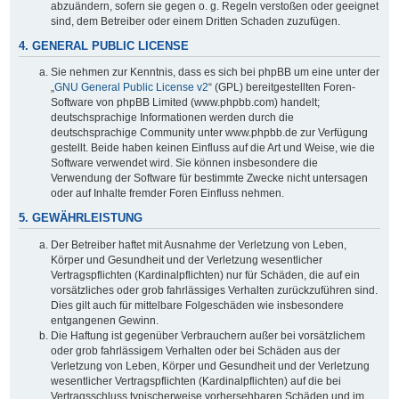
abzuändern, sofern sie gegen o. g. Regeln verstoßen oder geeignet
sind, dem Betreiber oder einem Dritten Schaden zuzufügen.
4. GENERAL PUBLIC LICENSE
Sie nehmen zur Kenntnis, dass es sich bei phpBB um eine unter der
„
GNU General Public License v2
“ (GPL) bereitgestellten Foren-
Software von phpBB Limited (www.phpbb.com) handelt;
deutschsprachige Informationen werden durch die
deutschsprachige Community unter www.phpbb.de zur Verfügung
gestellt. Beide haben keinen Einfluss auf die Art und Weise, wie die
Software verwendet wird. Sie können insbesondere die
Verwendung der Software für bestimmte Zwecke nicht untersagen
oder auf Inhalte fremder Foren Einfluss nehmen.
5. GEWÄHRLEISTUNG
Der Betreiber haftet mit Ausnahme der Verletzung von Leben,
Körper und Gesundheit und der Verletzung wesentlicher
Vertragspflichten (Kardinalpflichten) nur für Schäden, die auf ein
vorsätzliches oder grob fahrlässiges Verhalten zurückzuführen sind.
Dies gilt auch für mittelbare Folgeschäden wie insbesondere
entgangenen Gewinn.
Die Haftung ist gegenüber Verbrauchern außer bei vorsätzlichem
oder grob fahrlässigem Verhalten oder bei Schäden aus der
Verletzung von Leben, Körper und Gesundheit und der Verletzung
wesentlicher Vertragspflichten (Kardinalpflichten) auf die bei
Vertragsschluss typischerweise vorhersehbaren Schäden und im