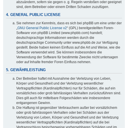
abzuändern, sofern sie gegen o. g. Regeln verstoßen oder geeignet
sind, dem Betreiber oder einem Dritten Schaden zuzufügen.
4. GENERAL PUBLIC LICENSE
Sie nehmen zur Kenntnis, dass es sich bei phpBB um eine unter der
„
GNU General Public License v2
“ (GPL) bereitgestellten Foren-
Software von phpBB Limited (www.phpbb.com) handelt;
deutschsprachige Informationen werden durch die
deutschsprachige Community unter www.phpbb.de zur Verfügung
gestellt. Beide haben keinen Einfluss auf die Art und Weise, wie die
Software verwendet wird. Sie können insbesondere die
Verwendung der Software für bestimmte Zwecke nicht untersagen
oder auf Inhalte fremder Foren Einfluss nehmen.
5. GEWÄHRLEISTUNG
Der Betreiber haftet mit Ausnahme der Verletzung von Leben,
Körper und Gesundheit und der Verletzung wesentlicher
Vertragspflichten (Kardinalpflichten) nur für Schäden, die auf ein
vorsätzliches oder grob fahrlässiges Verhalten zurückzuführen sind.
Dies gilt auch für mittelbare Folgeschäden wie insbesondere
entgangenen Gewinn.
Die Haftung ist gegenüber Verbrauchern außer bei vorsätzlichem
oder grob fahrlässigem Verhalten oder bei Schäden aus der
Verletzung von Leben, Körper und Gesundheit und der Verletzung
wesentlicher Vertragspflichten (Kardinalpflichten) auf die bei
Vertragsschluss typischerweise vorhersehbaren Schäden und im