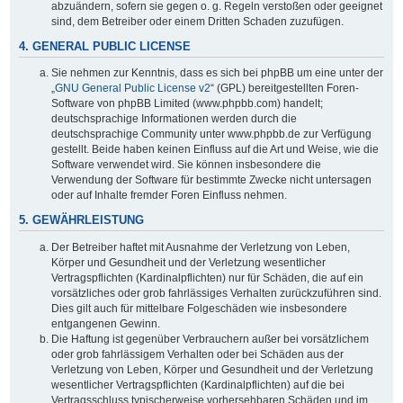
abzuändern, sofern sie gegen o. g. Regeln verstoßen oder geeignet
sind, dem Betreiber oder einem Dritten Schaden zuzufügen.
4. GENERAL PUBLIC LICENSE
Sie nehmen zur Kenntnis, dass es sich bei phpBB um eine unter der
„
GNU General Public License v2
“ (GPL) bereitgestellten Foren-
Software von phpBB Limited (www.phpbb.com) handelt;
deutschsprachige Informationen werden durch die
deutschsprachige Community unter www.phpbb.de zur Verfügung
gestellt. Beide haben keinen Einfluss auf die Art und Weise, wie die
Software verwendet wird. Sie können insbesondere die
Verwendung der Software für bestimmte Zwecke nicht untersagen
oder auf Inhalte fremder Foren Einfluss nehmen.
5. GEWÄHRLEISTUNG
Der Betreiber haftet mit Ausnahme der Verletzung von Leben,
Körper und Gesundheit und der Verletzung wesentlicher
Vertragspflichten (Kardinalpflichten) nur für Schäden, die auf ein
vorsätzliches oder grob fahrlässiges Verhalten zurückzuführen sind.
Dies gilt auch für mittelbare Folgeschäden wie insbesondere
entgangenen Gewinn.
Die Haftung ist gegenüber Verbrauchern außer bei vorsätzlichem
oder grob fahrlässigem Verhalten oder bei Schäden aus der
Verletzung von Leben, Körper und Gesundheit und der Verletzung
wesentlicher Vertragspflichten (Kardinalpflichten) auf die bei
Vertragsschluss typischerweise vorhersehbaren Schäden und im