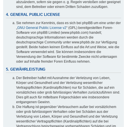
abzuändern, sofern sie gegen o. g. Regeln verstoßen oder geeignet
sind, dem Betreiber oder einem Dritten Schaden zuzufügen.
4. GENERAL PUBLIC LICENSE
Sie nehmen zur Kenntnis, dass es sich bei phpBB um eine unter der
„
GNU General Public License v2
“ (GPL) bereitgestellten Foren-
Software von phpBB Limited (www.phpbb.com) handelt;
deutschsprachige Informationen werden durch die
deutschsprachige Community unter www.phpbb.de zur Verfügung
gestellt. Beide haben keinen Einfluss auf die Art und Weise, wie die
Software verwendet wird. Sie können insbesondere die
Verwendung der Software für bestimmte Zwecke nicht untersagen
oder auf Inhalte fremder Foren Einfluss nehmen.
5. GEWÄHRLEISTUNG
Der Betreiber haftet mit Ausnahme der Verletzung von Leben,
Körper und Gesundheit und der Verletzung wesentlicher
Vertragspflichten (Kardinalpflichten) nur für Schäden, die auf ein
vorsätzliches oder grob fahrlässiges Verhalten zurückzuführen sind.
Dies gilt auch für mittelbare Folgeschäden wie insbesondere
entgangenen Gewinn.
Die Haftung ist gegenüber Verbrauchern außer bei vorsätzlichem
oder grob fahrlässigem Verhalten oder bei Schäden aus der
Verletzung von Leben, Körper und Gesundheit und der Verletzung
wesentlicher Vertragspflichten (Kardinalpflichten) auf die bei
Vertragsschluss typischerweise vorhersehbaren Schäden und im