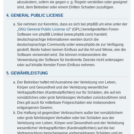
abzuändern, sofern sie gegen o. g. Regeln verstoßen oder geeignet
sind, dem Betreiber oder einem Dritten Schaden zuzufügen.
4. GENERAL PUBLIC LICENSE
Sie nehmen zur Kenntnis, dass es sich bei phpBB um eine unter der
„
GNU General Public License v2
“ (GPL) bereitgestellten Foren-
Software von phpBB Limited (www.phpbb.com) handelt;
deutschsprachige Informationen werden durch die
deutschsprachige Community unter www.phpbb.de zur Verfügung
gestellt. Beide haben keinen Einfluss auf die Art und Weise, wie die
Software verwendet wird. Sie können insbesondere die
Verwendung der Software für bestimmte Zwecke nicht untersagen
oder auf Inhalte fremder Foren Einfluss nehmen.
5. GEWÄHRLEISTUNG
Der Betreiber haftet mit Ausnahme der Verletzung von Leben,
Körper und Gesundheit und der Verletzung wesentlicher
Vertragspflichten (Kardinalpflichten) nur für Schäden, die auf ein
vorsätzliches oder grob fahrlässiges Verhalten zurückzuführen sind.
Dies gilt auch für mittelbare Folgeschäden wie insbesondere
entgangenen Gewinn.
Die Haftung ist gegenüber Verbrauchern außer bei vorsätzlichem
oder grob fahrlässigem Verhalten oder bei Schäden aus der
Verletzung von Leben, Körper und Gesundheit und der Verletzung
wesentlicher Vertragspflichten (Kardinalpflichten) auf die bei
Vertragsschluss typischerweise vorhersehbaren Schäden und im