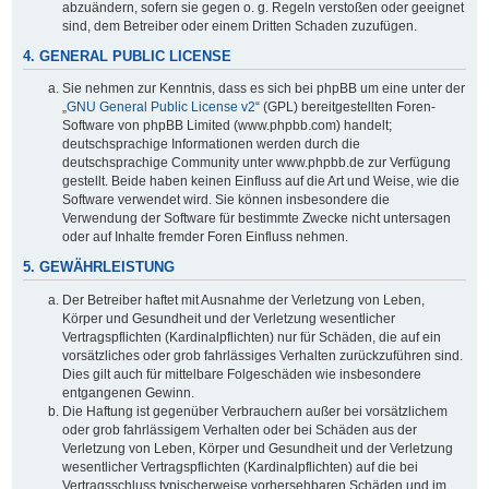
abzuändern, sofern sie gegen o. g. Regeln verstoßen oder geeignet
sind, dem Betreiber oder einem Dritten Schaden zuzufügen.
4. GENERAL PUBLIC LICENSE
Sie nehmen zur Kenntnis, dass es sich bei phpBB um eine unter der
„
GNU General Public License v2
“ (GPL) bereitgestellten Foren-
Software von phpBB Limited (www.phpbb.com) handelt;
deutschsprachige Informationen werden durch die
deutschsprachige Community unter www.phpbb.de zur Verfügung
gestellt. Beide haben keinen Einfluss auf die Art und Weise, wie die
Software verwendet wird. Sie können insbesondere die
Verwendung der Software für bestimmte Zwecke nicht untersagen
oder auf Inhalte fremder Foren Einfluss nehmen.
5. GEWÄHRLEISTUNG
Der Betreiber haftet mit Ausnahme der Verletzung von Leben,
Körper und Gesundheit und der Verletzung wesentlicher
Vertragspflichten (Kardinalpflichten) nur für Schäden, die auf ein
vorsätzliches oder grob fahrlässiges Verhalten zurückzuführen sind.
Dies gilt auch für mittelbare Folgeschäden wie insbesondere
entgangenen Gewinn.
Die Haftung ist gegenüber Verbrauchern außer bei vorsätzlichem
oder grob fahrlässigem Verhalten oder bei Schäden aus der
Verletzung von Leben, Körper und Gesundheit und der Verletzung
wesentlicher Vertragspflichten (Kardinalpflichten) auf die bei
Vertragsschluss typischerweise vorhersehbaren Schäden und im