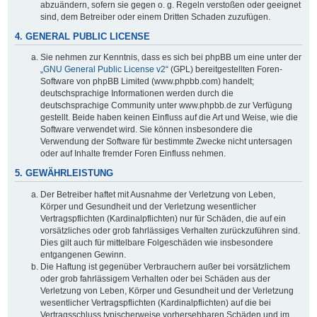
abzuändern, sofern sie gegen o. g. Regeln verstoßen oder geeignet
sind, dem Betreiber oder einem Dritten Schaden zuzufügen.
4. GENERAL PUBLIC LICENSE
Sie nehmen zur Kenntnis, dass es sich bei phpBB um eine unter der
„
GNU General Public License v2
“ (GPL) bereitgestellten Foren-
Software von phpBB Limited (www.phpbb.com) handelt;
deutschsprachige Informationen werden durch die
deutschsprachige Community unter www.phpbb.de zur Verfügung
gestellt. Beide haben keinen Einfluss auf die Art und Weise, wie die
Software verwendet wird. Sie können insbesondere die
Verwendung der Software für bestimmte Zwecke nicht untersagen
oder auf Inhalte fremder Foren Einfluss nehmen.
5. GEWÄHRLEISTUNG
Der Betreiber haftet mit Ausnahme der Verletzung von Leben,
Körper und Gesundheit und der Verletzung wesentlicher
Vertragspflichten (Kardinalpflichten) nur für Schäden, die auf ein
vorsätzliches oder grob fahrlässiges Verhalten zurückzuführen sind.
Dies gilt auch für mittelbare Folgeschäden wie insbesondere
entgangenen Gewinn.
Die Haftung ist gegenüber Verbrauchern außer bei vorsätzlichem
oder grob fahrlässigem Verhalten oder bei Schäden aus der
Verletzung von Leben, Körper und Gesundheit und der Verletzung
wesentlicher Vertragspflichten (Kardinalpflichten) auf die bei
Vertragsschluss typischerweise vorhersehbaren Schäden und im