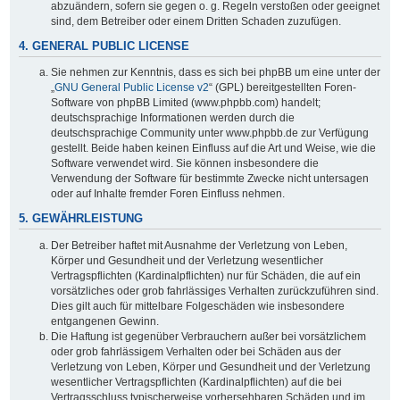
abzuändern, sofern sie gegen o. g. Regeln verstoßen oder geeignet
sind, dem Betreiber oder einem Dritten Schaden zuzufügen.
4. GENERAL PUBLIC LICENSE
Sie nehmen zur Kenntnis, dass es sich bei phpBB um eine unter der
„
GNU General Public License v2
“ (GPL) bereitgestellten Foren-
Software von phpBB Limited (www.phpbb.com) handelt;
deutschsprachige Informationen werden durch die
deutschsprachige Community unter www.phpbb.de zur Verfügung
gestellt. Beide haben keinen Einfluss auf die Art und Weise, wie die
Software verwendet wird. Sie können insbesondere die
Verwendung der Software für bestimmte Zwecke nicht untersagen
oder auf Inhalte fremder Foren Einfluss nehmen.
5. GEWÄHRLEISTUNG
Der Betreiber haftet mit Ausnahme der Verletzung von Leben,
Körper und Gesundheit und der Verletzung wesentlicher
Vertragspflichten (Kardinalpflichten) nur für Schäden, die auf ein
vorsätzliches oder grob fahrlässiges Verhalten zurückzuführen sind.
Dies gilt auch für mittelbare Folgeschäden wie insbesondere
entgangenen Gewinn.
Die Haftung ist gegenüber Verbrauchern außer bei vorsätzlichem
oder grob fahrlässigem Verhalten oder bei Schäden aus der
Verletzung von Leben, Körper und Gesundheit und der Verletzung
wesentlicher Vertragspflichten (Kardinalpflichten) auf die bei
Vertragsschluss typischerweise vorhersehbaren Schäden und im