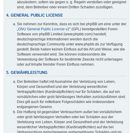
abzuändern, sofern sie gegen o. g. Regeln verstoßen oder geeignet
sind, dem Betreiber oder einem Dritten Schaden zuzufügen.
4. GENERAL PUBLIC LICENSE
Sie nehmen zur Kenntnis, dass es sich bei phpBB um eine unter der
„
GNU General Public License v2
“ (GPL) bereitgestellten Foren-
Software von phpBB Limited (www.phpbb.com) handelt;
deutschsprachige Informationen werden durch die
deutschsprachige Community unter www.phpbb.de zur Verfügung
gestellt. Beide haben keinen Einfluss auf die Art und Weise, wie die
Software verwendet wird. Sie können insbesondere die
Verwendung der Software für bestimmte Zwecke nicht untersagen
oder auf Inhalte fremder Foren Einfluss nehmen.
5. GEWÄHRLEISTUNG
Der Betreiber haftet mit Ausnahme der Verletzung von Leben,
Körper und Gesundheit und der Verletzung wesentlicher
Vertragspflichten (Kardinalpflichten) nur für Schäden, die auf ein
vorsätzliches oder grob fahrlässiges Verhalten zurückzuführen sind.
Dies gilt auch für mittelbare Folgeschäden wie insbesondere
entgangenen Gewinn.
Die Haftung ist gegenüber Verbrauchern außer bei vorsätzlichem
oder grob fahrlässigem Verhalten oder bei Schäden aus der
Verletzung von Leben, Körper und Gesundheit und der Verletzung
wesentlicher Vertragspflichten (Kardinalpflichten) auf die bei
Vertragsschluss typischerweise vorhersehbaren Schäden und im