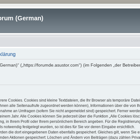
rum (German)
klärung
erman)“ („https://forumde.asustor.com“) (im Folgenden „der Betreibe
ere Cookies. Cookies sind kleine Textdateien, die Ihr Browser als temporäre Date
it Ihnen alle Seitenaufrufe zugeordnet werden können), Informationen über die von
ilnahme an Umfragen (sofern Sie nicht angemeldet sind) gespeichert. Ferner werden
inem Jahr. Alle Cookies können Sie jederzeit über die Funktion „Alle Cookies lös
ung, in Ihrem Profil oder Ihrem persönlichem Bereich angeben. Für die Registrier
notwendig festgelegt wurden, so ist dies für Sie vor deren Eingabe ersichtlich.
erden die dort eingegebenen Daten ebenfalls gespeichert. Gleiches gilt, wenn Sie e
lgenden Aktionen gespeichert: Löschen und Ändern von Beiträgen (dazu zählen Priv