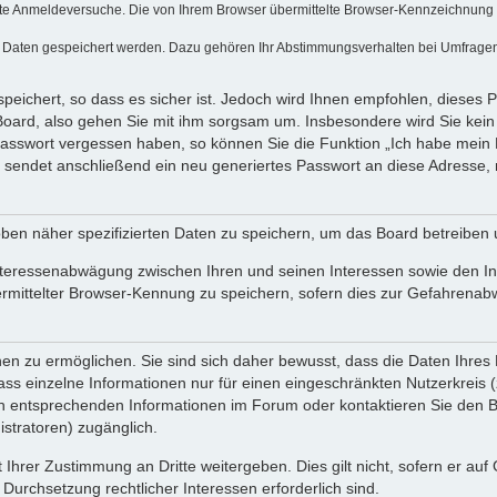
te Anmeldeversuche. Die von Ihrem Browser übermittelte Browser-Kennzeichnung (Us
e Daten gespeichert werden. Dazu gehören Ihr Abstimmungsverhalten bei Umfragen, 
peichert, so dass es sicher ist. Jedoch wird Ihnen empfohlen, dieses 
Board, also gehen Sie mit ihm sorgsam um. Insbesondere wird Sie kein V
 Passwort vergessen haben, so können Sie die Funktion „Ich habe mein
endet anschließend ein neu generiertes Passwort an diese Adresse, 
ben näher spezifizierten Daten zu speichern, um das Board betreiben
nteressenabwägung zwischen Ihren und seinen Interessen sowie den Int
ittelter Browser-Kennung zu speichern, sofern dies zur Gefahrenabweh
 zu ermöglichen. Sie sind sich daher bewusst, dass die Daten Ihres Pro
ss einzelne Informationen nur für einen eingeschränkten Nutzerkreis (z.
entsprechenden Informationen im Forum oder kontaktieren Sie den Betr
stratoren) zugänglich.
 Ihrer Zustimmung an Dritte weitergeben. Dies gilt nicht, sofern er au
 Durchsetzung rechtlicher Interessen erforderlich sind.