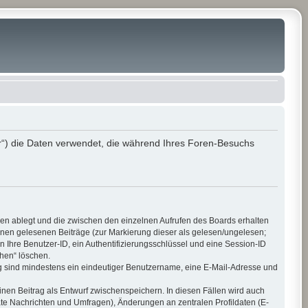
r“) die Daten verwendet, die während Ihres Foren-Besuchs
ien ablegt und die zwischen den einzelnen Aufrufen des Boards erhalten
 Ihnen gelesenen Beiträge (zur Markierung dieser als gelesen/ungelesen;
 Ihre Benutzer-ID, ein Authentifizierungsschlüssel und eine Session-ID
chen“ löschen.
ung sind mindestens ein eindeutiger Benutzername, eine E-Mail-Adresse und
inen Beitrag als Entwurf zwischenspeichern. In diesen Fällen wird auch
ate Nachrichten und Umfragen), Änderungen an zentralen Profildaten (E-