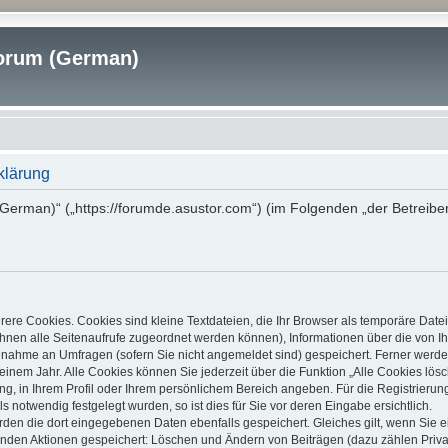
rum (German)
klärung
erman)“ („https://forumde.asustor.com“) (im Folgenden „der Betreibe
ere Cookies. Cookies sind kleine Textdateien, die Ihr Browser als temporäre Date
it Ihnen alle Seitenaufrufe zugeordnet werden können), Informationen über die von
ilnahme an Umfragen (sofern Sie nicht angemeldet sind) gespeichert. Ferner werden
inem Jahr. Alle Cookies können Sie jederzeit über die Funktion „Alle Cookies lös
ung, in Ihrem Profil oder Ihrem persönlichem Bereich angeben. Für die Registrier
notwendig festgelegt wurden, so ist dies für Sie vor deren Eingabe ersichtlich.
erden die dort eingegebenen Daten ebenfalls gespeichert. Gleiches gilt, wenn Sie e
lgenden Aktionen gespeichert: Löschen und Ändern von Beiträgen (dazu zählen Priv