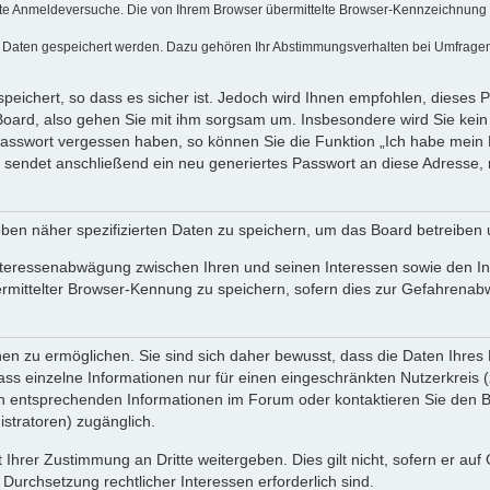
te Anmeldeversuche. Die von Ihrem Browser übermittelte Browser-Kennzeichnung (Us
e Daten gespeichert werden. Dazu gehören Ihr Abstimmungsverhalten bei Umfragen, 
peichert, so dass es sicher ist. Jedoch wird Ihnen empfohlen, dieses 
Board, also gehen Sie mit ihm sorgsam um. Insbesondere wird Sie kein V
 Passwort vergessen haben, so können Sie die Funktion „Ich habe mein
endet anschließend ein neu generiertes Passwort an diese Adresse, 
ben näher spezifizierten Daten zu speichern, um das Board betreiben
nteressenabwägung zwischen Ihren und seinen Interessen sowie den Int
ittelter Browser-Kennung zu speichern, sofern dies zur Gefahrenabweh
 zu ermöglichen. Sie sind sich daher bewusst, dass die Daten Ihres Pro
ss einzelne Informationen nur für einen eingeschränkten Nutzerkreis (z.
entsprechenden Informationen im Forum oder kontaktieren Sie den Betr
stratoren) zugänglich.
 Ihrer Zustimmung an Dritte weitergeben. Dies gilt nicht, sofern er au
 Durchsetzung rechtlicher Interessen erforderlich sind.