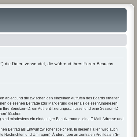
r“) die Daten verwendet, die während Ihres Foren-Besuchs
ien ablegt und die zwischen den einzelnen Aufrufen des Boards erhalten
 Ihnen gelesenen Beiträge (zur Markierung dieser als gelesen/ungelesen;
 Ihre Benutzer-ID, ein Authentifizierungsschlüssel und eine Session-ID
chen“ löschen.
ung sind mindestens ein eindeutiger Benutzername, eine E-Mail-Adresse und
inen Beitrag als Entwurf zwischenspeichern. In diesen Fällen wird auch
ate Nachrichten und Umfragen), Änderungen an zentralen Profildaten (E-