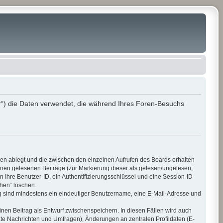
r“) die Daten verwendet, die während Ihres Foren-Besuchs
ien ablegt und die zwischen den einzelnen Aufrufen des Boards erhalten
 Ihnen gelesenen Beiträge (zur Markierung dieser als gelesen/ungelesen;
 Ihre Benutzer-ID, ein Authentifizierungsschlüssel und eine Session-ID
chen“ löschen.
ung sind mindestens ein eindeutiger Benutzername, eine E-Mail-Adresse und
inen Beitrag als Entwurf zwischenspeichern. In diesen Fällen wird auch
ate Nachrichten und Umfragen), Änderungen an zentralen Profildaten (E-