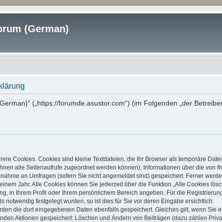
rum (German)
klärung
erman)“ („https://forumde.asustor.com“) (im Folgenden „der Betreibe
ere Cookies. Cookies sind kleine Textdateien, die Ihr Browser als temporäre Date
it Ihnen alle Seitenaufrufe zugeordnet werden können), Informationen über die von
ilnahme an Umfragen (sofern Sie nicht angemeldet sind) gespeichert. Ferner werden
inem Jahr. Alle Cookies können Sie jederzeit über die Funktion „Alle Cookies lös
ung, in Ihrem Profil oder Ihrem persönlichem Bereich angeben. Für die Registrier
notwendig festgelegt wurden, so ist dies für Sie vor deren Eingabe ersichtlich.
erden die dort eingegebenen Daten ebenfalls gespeichert. Gleiches gilt, wenn Sie e
lgenden Aktionen gespeichert: Löschen und Ändern von Beiträgen (dazu zählen Priv