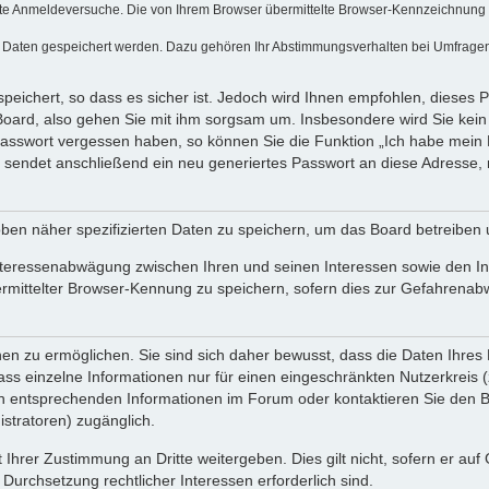
te Anmeldeversuche. Die von Ihrem Browser übermittelte Browser-Kennzeichnung (Us
e Daten gespeichert werden. Dazu gehören Ihr Abstimmungsverhalten bei Umfragen, 
peichert, so dass es sicher ist. Jedoch wird Ihnen empfohlen, dieses 
Board, also gehen Sie mit ihm sorgsam um. Insbesondere wird Sie kein V
 Passwort vergessen haben, so können Sie die Funktion „Ich habe mein
endet anschließend ein neu generiertes Passwort an diese Adresse, 
ben näher spezifizierten Daten zu speichern, um das Board betreiben
nteressenabwägung zwischen Ihren und seinen Interessen sowie den Int
ittelter Browser-Kennung zu speichern, sofern dies zur Gefahrenabweh
 zu ermöglichen. Sie sind sich daher bewusst, dass die Daten Ihres Pro
ss einzelne Informationen nur für einen eingeschränkten Nutzerkreis (z.
entsprechenden Informationen im Forum oder kontaktieren Sie den Betr
stratoren) zugänglich.
 Ihrer Zustimmung an Dritte weitergeben. Dies gilt nicht, sofern er au
 Durchsetzung rechtlicher Interessen erforderlich sind.