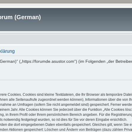
rum (German)
klärung
erman)“ („https://forumde.asustor.com“) (im Folgenden „der Betreibe
ere Cookies. Cookies sind kleine Textdateien, die Ihr Browser als temporäre Date
it Ihnen alle Seitenaufrufe zugeordnet werden können), Informationen über die von
ilnahme an Umfragen (sofern Sie nicht angemeldet sind) gespeichert. Ferner werden
inem Jahr. Alle Cookies können Sie jederzeit über die Funktion „Alle Cookies lös
ung, in Ihrem Profil oder Ihrem persönlichem Bereich angeben. Für die Registrier
notwendig festgelegt wurden, so ist dies für Sie vor deren Eingabe ersichtlich.
erden die dort eingegebenen Daten ebenfalls gespeichert. Gleiches gilt, wenn Sie e
lgenden Aktionen gespeichert: Löschen und Ändern von Beiträgen (dazu zählen Priv