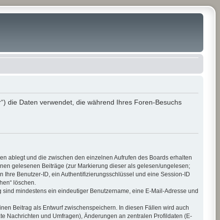
r“) die Daten verwendet, die während Ihres Foren-Besuchs
ien ablegt und die zwischen den einzelnen Aufrufen des Boards erhalten
 Ihnen gelesenen Beiträge (zur Markierung dieser als gelesen/ungelesen;
 Ihre Benutzer-ID, ein Authentifizierungsschlüssel und eine Session-ID
chen“ löschen.
ung sind mindestens ein eindeutiger Benutzername, eine E-Mail-Adresse und
inen Beitrag als Entwurf zwischenspeichern. In diesen Fällen wird auch
ate Nachrichten und Umfragen), Änderungen an zentralen Profildaten (E-