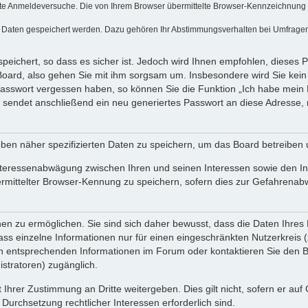
te Anmeldeversuche. Die von Ihrem Browser übermittelte Browser-Kennzeichnung (Us
e Daten gespeichert werden. Dazu gehören Ihr Abstimmungsverhalten bei Umfragen, 
peichert, so dass es sicher ist. Jedoch wird Ihnen empfohlen, dieses 
Board, also gehen Sie mit ihm sorgsam um. Insbesondere wird Sie kein V
 Passwort vergessen haben, so können Sie die Funktion „Ich habe mein
endet anschließend ein neu generiertes Passwort an diese Adresse, 
ben näher spezifizierten Daten zu speichern, um das Board betreiben
nteressenabwägung zwischen Ihren und seinen Interessen sowie den Int
ittelter Browser-Kennung zu speichern, sofern dies zur Gefahrenabweh
 zu ermöglichen. Sie sind sich daher bewusst, dass die Daten Ihres Pro
ss einzelne Informationen nur für einen eingeschränkten Nutzerkreis (z.
entsprechenden Informationen im Forum oder kontaktieren Sie den Betr
stratoren) zugänglich.
 Ihrer Zustimmung an Dritte weitergeben. Dies gilt nicht, sofern er au
 Durchsetzung rechtlicher Interessen erforderlich sind.