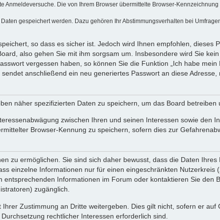
te Anmeldeversuche. Die von Ihrem Browser übermittelte Browser-Kennzeichnung (Us
e Daten gespeichert werden. Dazu gehören Ihr Abstimmungsverhalten bei Umfragen, 
peichert, so dass es sicher ist. Jedoch wird Ihnen empfohlen, dieses 
Board, also gehen Sie mit ihm sorgsam um. Insbesondere wird Sie kein V
 Passwort vergessen haben, so können Sie die Funktion „Ich habe mein
endet anschließend ein neu generiertes Passwort an diese Adresse, 
ben näher spezifizierten Daten zu speichern, um das Board betreiben
nteressenabwägung zwischen Ihren und seinen Interessen sowie den Int
ittelter Browser-Kennung zu speichern, sofern dies zur Gefahrenabweh
 zu ermöglichen. Sie sind sich daher bewusst, dass die Daten Ihres Pro
ss einzelne Informationen nur für einen eingeschränkten Nutzerkreis (z.
entsprechenden Informationen im Forum oder kontaktieren Sie den Betr
stratoren) zugänglich.
 Ihrer Zustimmung an Dritte weitergeben. Dies gilt nicht, sofern er au
 Durchsetzung rechtlicher Interessen erforderlich sind.