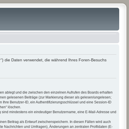
r“) die Daten verwendet, die während Ihres Foren-Besuchs
ien ablegt und die zwischen den einzelnen Aufrufen des Boards erhalten
 Ihnen gelesenen Beiträge (zur Markierung dieser als gelesen/ungelesen;
 Ihre Benutzer-ID, ein Authentifizierungsschlüssel und eine Session-ID
chen“ löschen.
ung sind mindestens ein eindeutiger Benutzername, eine E-Mail-Adresse und
inen Beitrag als Entwurf zwischenspeichern. In diesen Fällen wird auch
ate Nachrichten und Umfragen), Änderungen an zentralen Profildaten (E-