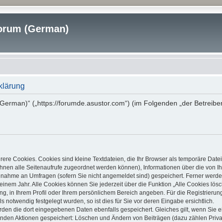
rum (German)
klärung
erman)“ („https://forumde.asustor.com“) (im Folgenden „der Betreibe
ere Cookies. Cookies sind kleine Textdateien, die Ihr Browser als temporäre Date
it Ihnen alle Seitenaufrufe zugeordnet werden können), Informationen über die von
ilnahme an Umfragen (sofern Sie nicht angemeldet sind) gespeichert. Ferner werden
inem Jahr. Alle Cookies können Sie jederzeit über die Funktion „Alle Cookies lös
ung, in Ihrem Profil oder Ihrem persönlichem Bereich angeben. Für die Registrier
notwendig festgelegt wurden, so ist dies für Sie vor deren Eingabe ersichtlich.
erden die dort eingegebenen Daten ebenfalls gespeichert. Gleiches gilt, wenn Sie e
lgenden Aktionen gespeichert: Löschen und Ändern von Beiträgen (dazu zählen Priv