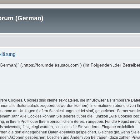
rum (German)
klärung
erman)“ („https://forumde.asustor.com“) (im Folgenden „der Betreibe
ere Cookies. Cookies sind kleine Textdateien, die Ihr Browser als temporäre Date
it Ihnen alle Seitenaufrufe zugeordnet werden können), Informationen über die von
ilnahme an Umfragen (sofern Sie nicht angemeldet sind) gespeichert. Ferner werden
inem Jahr. Alle Cookies können Sie jederzeit über die Funktion „Alle Cookies lös
ung, in Ihrem Profil oder Ihrem persönlichem Bereich angeben. Für die Registrier
notwendig festgelegt wurden, so ist dies für Sie vor deren Eingabe ersichtlich.
erden die dort eingegebenen Daten ebenfalls gespeichert. Gleiches gilt, wenn Sie e
lgenden Aktionen gespeichert: Löschen und Ändern von Beiträgen (dazu zählen Priv