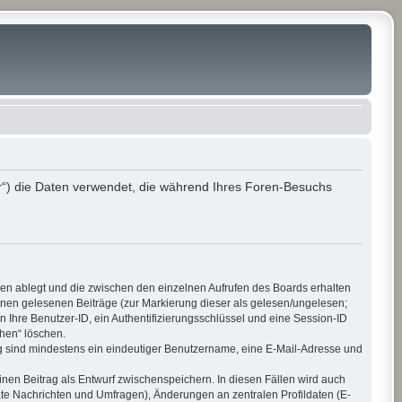
r“) die Daten verwendet, die während Ihres Foren-Besuchs
ien ablegt und die zwischen den einzelnen Aufrufen des Boards erhalten
 Ihnen gelesenen Beiträge (zur Markierung dieser als gelesen/ungelesen;
 Ihre Benutzer-ID, ein Authentifizierungsschlüssel und eine Session-ID
chen“ löschen.
ung sind mindestens ein eindeutiger Benutzername, eine E-Mail-Adresse und
inen Beitrag als Entwurf zwischenspeichern. In diesen Fällen wird auch
ate Nachrichten und Umfragen), Änderungen an zentralen Profildaten (E-