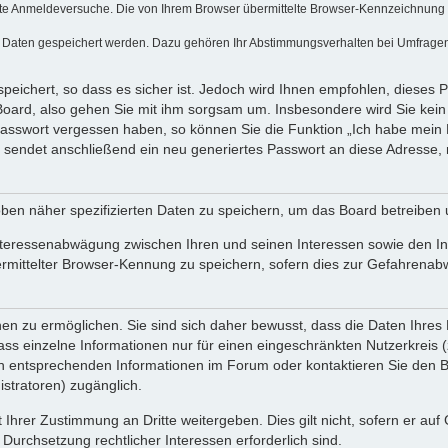
te Anmeldeversuche. Die von Ihrem Browser übermittelte Browser-Kennzeichnung (Us
e Daten gespeichert werden. Dazu gehören Ihr Abstimmungsverhalten bei Umfragen, 
peichert, so dass es sicher ist. Jedoch wird Ihnen empfohlen, dieses 
Board, also gehen Sie mit ihm sorgsam um. Insbesondere wird Sie kein V
 Passwort vergessen haben, so können Sie die Funktion „Ich habe mein
endet anschließend ein neu generiertes Passwort an diese Adresse, 
ben näher spezifizierten Daten zu speichern, um das Board betreiben
nteressenabwägung zwischen Ihren und seinen Interessen sowie den Int
ittelter Browser-Kennung zu speichern, sofern dies zur Gefahrenabweh
 zu ermöglichen. Sie sind sich daher bewusst, dass die Daten Ihres Pro
ss einzelne Informationen nur für einen eingeschränkten Nutzerkreis (z.
entsprechenden Informationen im Forum oder kontaktieren Sie den Betr
stratoren) zugänglich.
 Ihrer Zustimmung an Dritte weitergeben. Dies gilt nicht, sofern er au
 Durchsetzung rechtlicher Interessen erforderlich sind.