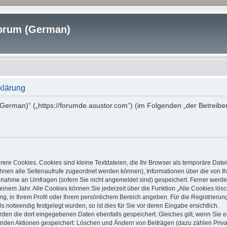
rum (German)
klärung
erman)“ („https://forumde.asustor.com“) (im Folgenden „der Betreibe
ere Cookies. Cookies sind kleine Textdateien, die Ihr Browser als temporäre Date
it Ihnen alle Seitenaufrufe zugeordnet werden können), Informationen über die von
ilnahme an Umfragen (sofern Sie nicht angemeldet sind) gespeichert. Ferner werden
inem Jahr. Alle Cookies können Sie jederzeit über die Funktion „Alle Cookies lös
ung, in Ihrem Profil oder Ihrem persönlichem Bereich angeben. Für die Registrier
notwendig festgelegt wurden, so ist dies für Sie vor deren Eingabe ersichtlich.
erden die dort eingegebenen Daten ebenfalls gespeichert. Gleiches gilt, wenn Sie e
lgenden Aktionen gespeichert: Löschen und Ändern von Beiträgen (dazu zählen Priv