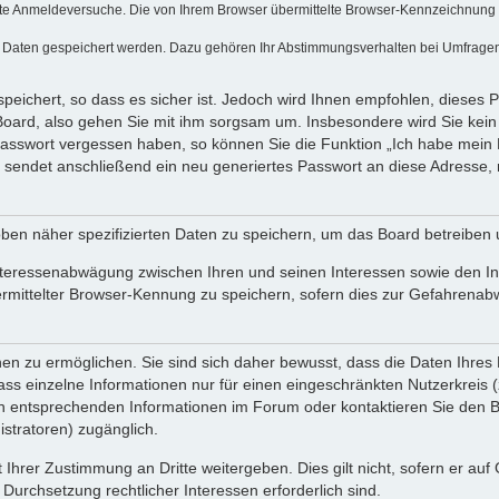
te Anmeldeversuche. Die von Ihrem Browser übermittelte Browser-Kennzeichnung (Us
e Daten gespeichert werden. Dazu gehören Ihr Abstimmungsverhalten bei Umfragen, 
peichert, so dass es sicher ist. Jedoch wird Ihnen empfohlen, dieses 
Board, also gehen Sie mit ihm sorgsam um. Insbesondere wird Sie kein V
 Passwort vergessen haben, so können Sie die Funktion „Ich habe mein
endet anschließend ein neu generiertes Passwort an diese Adresse, 
ben näher spezifizierten Daten zu speichern, um das Board betreiben
nteressenabwägung zwischen Ihren und seinen Interessen sowie den Int
ittelter Browser-Kennung zu speichern, sofern dies zur Gefahrenabweh
 zu ermöglichen. Sie sind sich daher bewusst, dass die Daten Ihres Pro
ss einzelne Informationen nur für einen eingeschränkten Nutzerkreis (z.
entsprechenden Informationen im Forum oder kontaktieren Sie den Betr
stratoren) zugänglich.
 Ihrer Zustimmung an Dritte weitergeben. Dies gilt nicht, sofern er au
 Durchsetzung rechtlicher Interessen erforderlich sind.