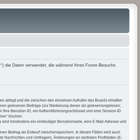
r“) die Daten verwendet, die während Ihres Foren-Besuchs
ien ablegt und die zwischen den einzelnen Aufrufen des Boards erhalten
 Ihnen gelesenen Beiträge (zur Markierung dieser als gelesen/ungelesen;
 Ihre Benutzer-ID, ein Authentifizierungsschlüssel und eine Session-ID
chen“ löschen.
ung sind mindestens ein eindeutiger Benutzername, eine E-Mail-Adresse und
inen Beitrag als Entwurf zwischenspeichern. In diesen Fällen wird auch
ate Nachrichten und Umfragen), Änderungen an zentralen Profildaten (E-