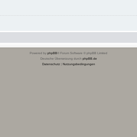
Powered by
phpBB
® Forum Software © phpBB Limited
Deutsche Übersetzung durch
phpBB.de
Datenschutz
|
Nutzungsbedingungen