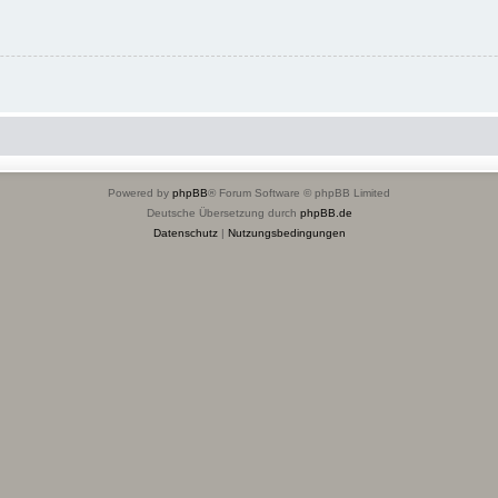
Powered by
phpBB
® Forum Software © phpBB Limited
Deutsche Übersetzung durch
phpBB.de
Datenschutz
|
Nutzungsbedingungen