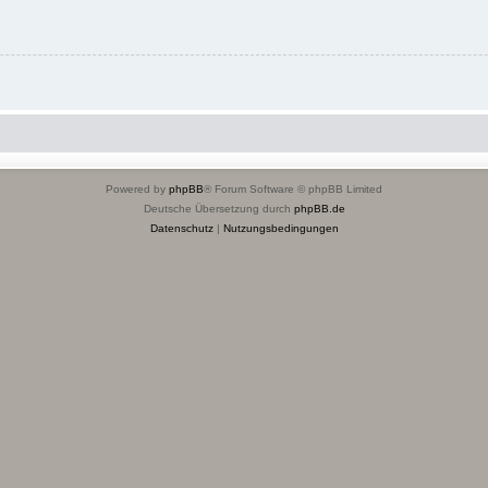
Powered by
phpBB
® Forum Software © phpBB Limited
Deutsche Übersetzung durch
phpBB.de
Datenschutz
|
Nutzungsbedingungen