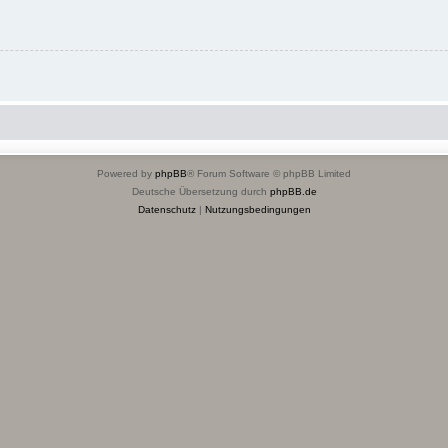
Powered by
phpBB
® Forum Software © phpBB Limited
Deutsche Übersetzung durch
phpBB.de
Datenschutz
|
Nutzungsbedingungen