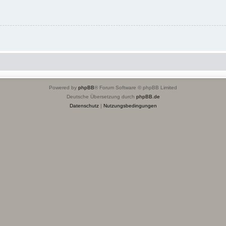
Powered by
phpBB
® Forum Software © phpBB Limited
Deutsche Übersetzung durch
phpBB.de
Datenschutz
|
Nutzungsbedingungen