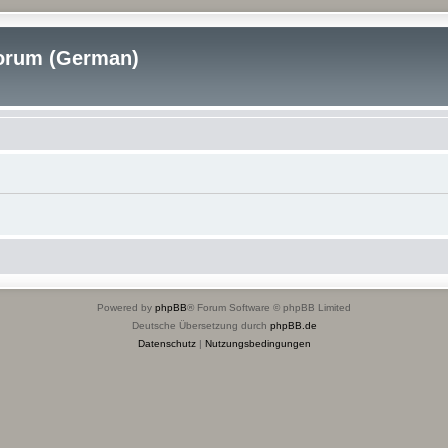
rum (German)
Powered by
phpBB
® Forum Software © phpBB Limited
Deutsche Übersetzung durch
phpBB.de
Datenschutz
|
Nutzungsbedingungen