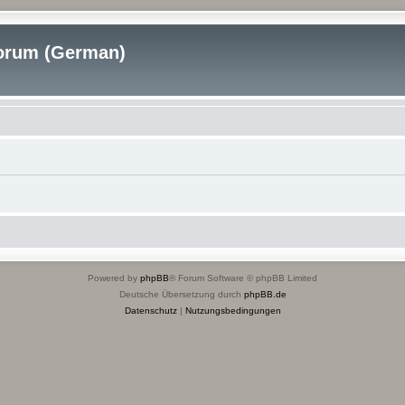
rum (German)
Powered by
phpBB
® Forum Software © phpBB Limited
Deutsche Übersetzung durch
phpBB.de
Datenschutz
|
Nutzungsbedingungen