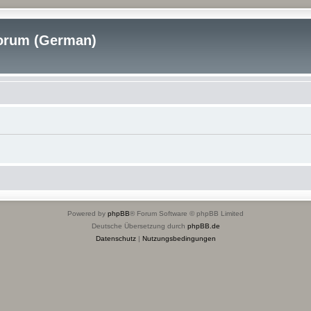
rum (German)
Powered by
phpBB
® Forum Software © phpBB Limited
Deutsche Übersetzung durch
phpBB.de
Datenschutz
|
Nutzungsbedingungen