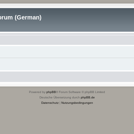
rum (German)
Powered by
phpBB
® Forum Software © phpBB Limited
Deutsche Übersetzung durch
phpBB.de
Datenschutz
|
Nutzungsbedingungen