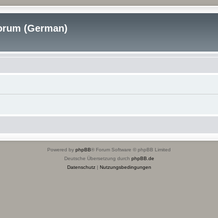
rum (German)
Powered by
phpBB
® Forum Software © phpBB Limited
Deutsche Übersetzung durch
phpBB.de
Datenschutz
|
Nutzungsbedingungen