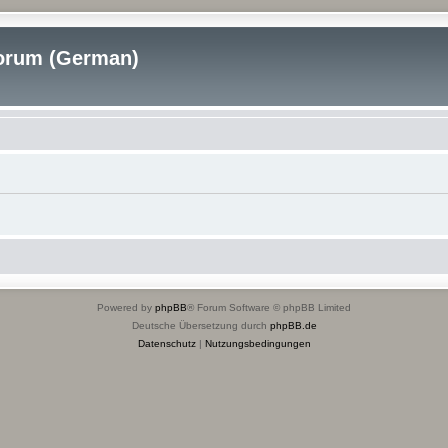
rum (German)
Powered by
phpBB
® Forum Software © phpBB Limited
Deutsche Übersetzung durch
phpBB.de
Datenschutz
|
Nutzungsbedingungen